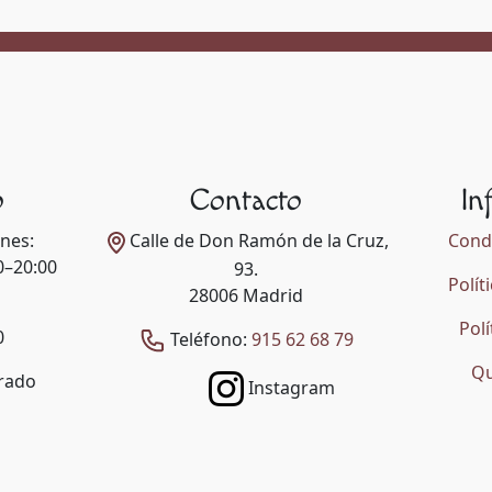
o
Contacto
In
rnes:
Calle de Don Ramón de la Cruz,
Condi
0–20:00
93.
Polít
28006 Madrid
Polí
0
Teléfono:
915 62 68 79
Qu
rado
Instagram